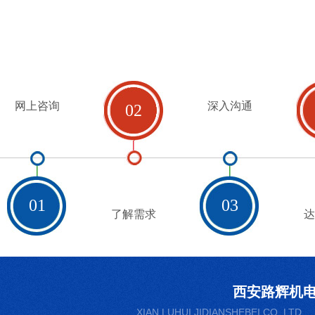
网上咨询
深入沟通
02
01
03
了解需求
达
西安路辉机
XIAN LUHUI JIDIANSHEBEI CO. LTD