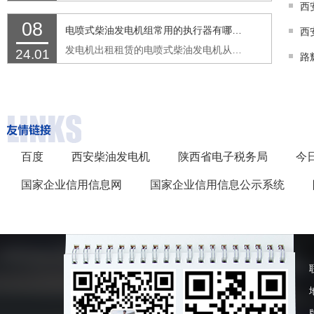
08
电喷式柴油发电机组常用的执行器有哪些功能
发电机出租租赁的电喷式柴油发电机从传感器接收来的信号，由ECM进行处理继而发出指令，最后由执行器完成喷油的过程。执行器具备两个基本的功能：接收来自ECM的控制信号，按信号精确执行动作。 …
24.01
百度
西安柴油发电机
陕西省电子税务局
今
国家企业信用信息网
国家企业信用信息公示系统