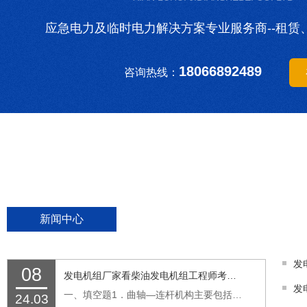
应急电力及临时电力解决方案专业服务商--租赁
18066892489
咨询热线：
新闻中心
08
发电机组厂家看柴油发电机组工程师考试题
发
一、填空题1．曲轴—连杆机构主要包括气缸、（活塞）、连杆和曲轴等。2．气门的功能是封闭气缸盖上的（进排气孔）。3．气缸的作用是使燃料燃烧和（气体膨胀）。4．发电机的基本结构是由转子和（定子）两部分组成。5．燃油滤清器主要由（滤芯）、外壳及滤...…
24.03