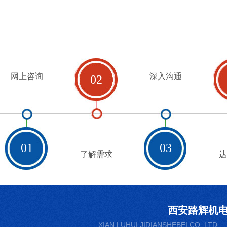
网上咨询
深入沟通
02
01
03
了解需求
达
西安路辉机
XIAN LUHUI JIDIANSHEBEI CO. LTD