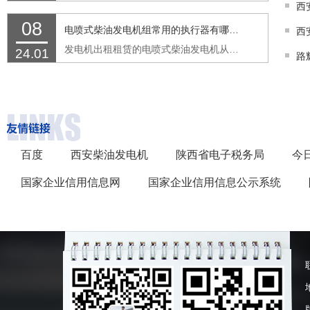
08
电喷式柴油发电机组常用的执行器有哪些功能
发电机出租租赁的电喷式柴油发电机从传感器接收来的信号，由ECM进行处理继而发出指令，最后由执行器完成喷油的过程。执行器具备两个基本的功能：接收来自ECM的控制信号，按信号精确执行动作。 …
24.01
百度
西安柴油发电机
陕西省电子税务局
今
国家企业信用信息网
国家企业信用信息公示系统