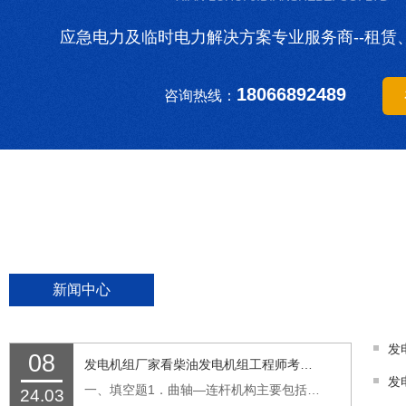
应急电力及临时电力解决方案专业服务商--租赁
18066892489
咨询热线：
新闻中心
08
发电机组厂家看柴油发电机组工程师考试题
发
一、填空题1．曲轴—连杆机构主要包括气缸、（活塞）、连杆和曲轴等。2．气门的功能是封闭气缸盖上的（进排气孔）。3．气缸的作用是使燃料燃烧和（气体膨胀）。4．发电机的基本结构是由转子和（定子）两部分组成。5．燃油滤清器主要由（滤芯）、外壳及滤...…
24.03